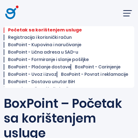
Skip
Glavna
to
content
+387 62
Početak sa korištenjem usluge
882 117
Registracija i korisnički račun
BA
BoxPoint - Kupovina i naručivanje
BoxPoint - Lična adresa u SAD-u
BoxPoint - Formiranje i slanje pošiljke
BoxPoint - Plaćanje dostave
BoxPoint - Carinjenje
BoxPoint - Uvoz i izvoz
BoxPoint - Povrat i reklamacije
BoxPoint - Dostava unutar BiH
BoxPoint - Cijene i kalkulacije
BoxPoint - Sigurnost i garancije
BoxPoint – Početak
BoxPoint - Pravne i informativne sekcije
BoxPoint - Kontakt
sa korištenjem
usluge